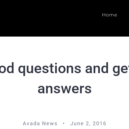
Home
od questions and get
answers
Avada News • June 2, 2016