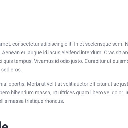
met, consectetur adipiscing elit. In et scelerisque sem.
. Aenean eu augue id lacus eleifend interdum. Cras sit am
rci quis tempus. Vivamus id odio justo. Curabitur ut eui
d sed eros.
a lobortis. Morbi at velit at velit auctor efficitur ut ac just
bero bibendum massa, ut ultrices quam libero vel dolor. In 
is massa tristique rhoncus.
le