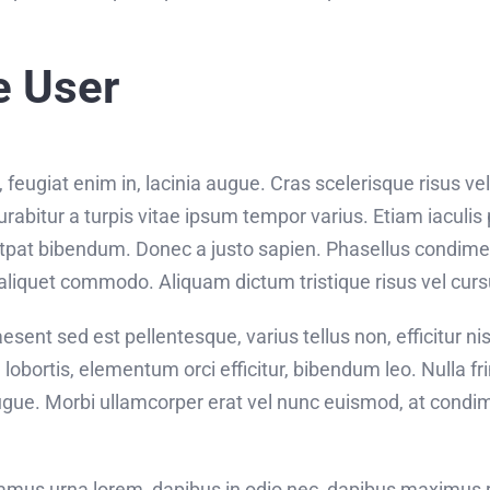
e User
eugiat enim in, lacinia augue. Cras scelerisque risus vel
bitur a turpis vitae ipsum tempor varius. Etiam iaculis p
utpat bibendum. Donec a justo sapien. Phasellus condim
aliquet commodo. Aliquam dictum tristique risus vel curs
sent sed est pellentesque, varius tellus non, efficitur nis
 lobortis, elementum orci efficitur, bibendum leo. Nulla fr
ugue. Morbi ullamcorper erat vel nunc euismod, at condi
ivamus urna lorem, dapibus in odio nec, dapibus maximus 