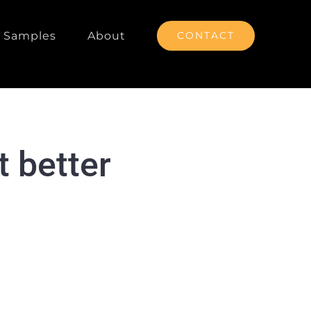
Samples
About
CONTACT
 better