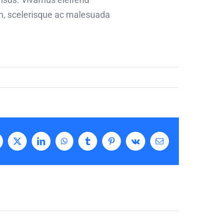
bh, scelerisque ac malesuada
acebook
X
LinkedIn
WhatsApp
Tumblr
Pinterest
Vk
Email