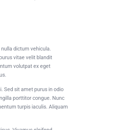
 nulla dictum vehicula.
urus vitae velit blandit
entum volutpat ex eget
us.
i. Sed sit amet purus in odio
ingilla porttitor congue. Nunc
mentum turpis iaculis. Aliquam
risus. Vivamus eleifend