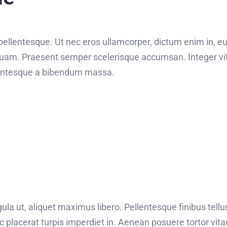
s pellentesque. Ut nec eros ullamcorper, dictum enim in, e
uam. Praesent semper scelerisque accumsan. Integer vita
ellentesque a bibendum massa.
ula ut, aliquet maximus libero. Pellentesque finibus tellus
c placerat turpis imperdiet in. Aenean posuere tortor vit