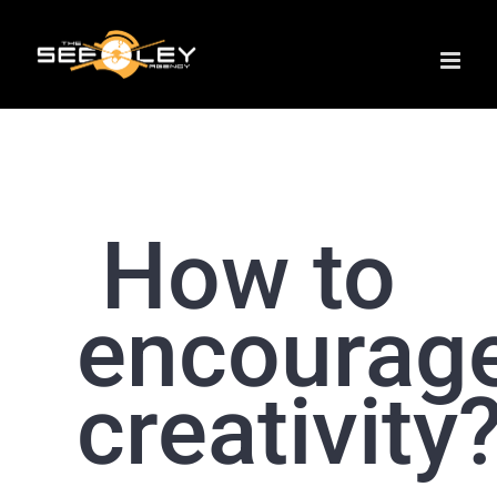
Skip
to
content
How to
encourag
creativity